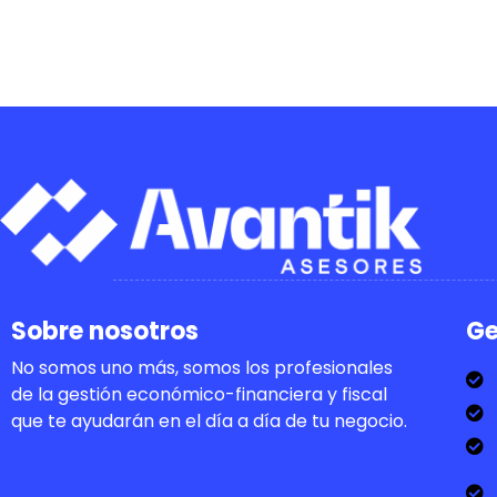
Sobre nosotros
Ge
No somos uno más, somos los profesionales
de la gestión económico-financiera y fiscal
que te ayudarán en el día a día de tu negocio.